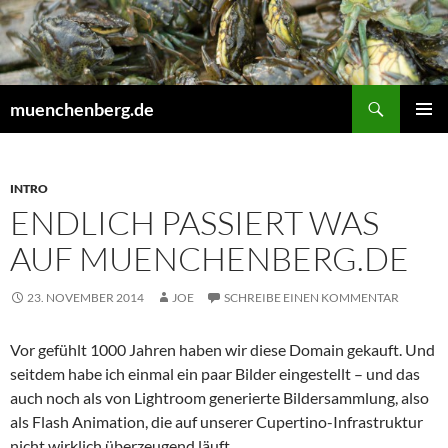
Zum
Inhalt
springen
Suchen
muenchenberg.de
PRIMÄR
MENÜ
INTRO
ENDLICH PASSIERT WAS
AUF MUENCHENBERG.DE
23. NOVEMBER 2014
JOE
SCHREIBE EINEN KOMMENTAR
Vor gefühlt 1000 Jahren haben wir diese Domain gekauft. Und
seitdem habe ich einmal ein paar Bilder eingestellt – und das
auch noch als von Lightroom generierte Bildersammlung, also
als Flash Animation, die auf unserer Cupertino-Infrastruktur
nicht wirklich überzeugend läuft.